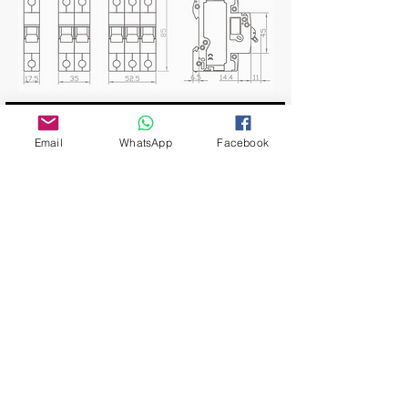
Email
WhatsApp
Facebook
Webseite:
www.entekelectric.com
E-mail:
info@entekelec.com