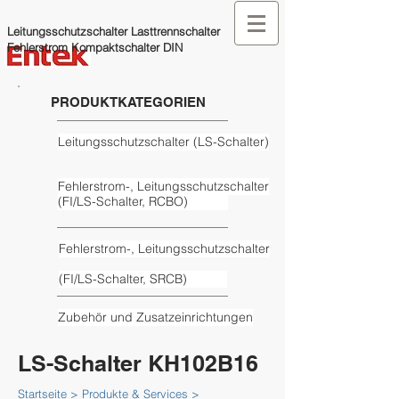
Leitungsschutzschalter Lasttrennschalter
Fehlerstrom Kompaktschalter DIN
PRODUKTKATEGORIEN
Leitungsschutzschalter (LS-­Schal­ter)
Feh­ler­strom-, Lei­tungs­schutz­schal­ter
(FI/LS-Schalter, RCBO)
Feh­ler­strom-, Lei­tungs­schutz­schal­ter
(FI/LS-Schalter, SRCB)
Zubehör und Zusatz­ein­rich­tungen
LS-Schalter KH102B16
Startseite > Produkte & Services >