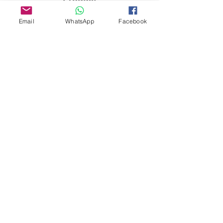
Model name
Email
WhatsApp
Facebook
Mounting arrangement
Application
Number of poles
Rated current
Tripping characteristics
Type
Breaking capacity
Standards
Certifications
Webseite:
www.entekelectric.com
E-mail:
info@entekelec.com