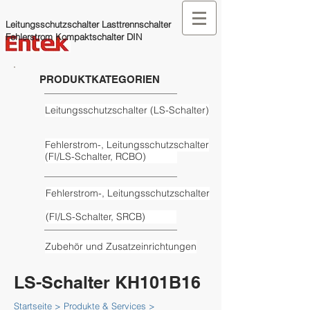
Leitungsschutzschalter Lasttrennschalter
Fehlerstrom Kompaktschalter DIN
PRODUKTKATEGORIEN
Leitungsschutzschalter (LS-­Schal­ter)
Feh­ler­strom-, Lei­tungs­schutz­schal­ter
(FI/LS-Schalter, RCBO)
Feh­ler­strom-, Lei­tungs­schutz­schal­ter
(FI/LS-Schalter, SRCB)
Zubehör und Zusatz­ein­rich­tungen
LS-Schalter KH101B16
Startseite > Produkte & Services >