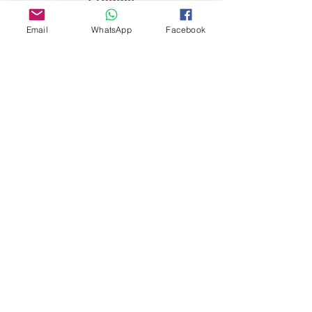
Model name
Email
WhatsApp
Facebook
Mounting arrangement
Application
Number of poles
Rated current
Tripping characteristics
Type
Breaking capacity
Standards
Certifications
Webseite:
www.entekelectric.com
E-mail:
info@entekelec.com