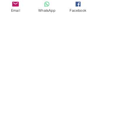
Certifications
Email
WhatsApp
Facebook
KBUH, KBUN, KBUD
Product Selection
UL 489 & CSA C22.2 No. 5 AC/DC MCB
Webseite:
www.entekelectric.com
E-mail:
info@entekelec.com